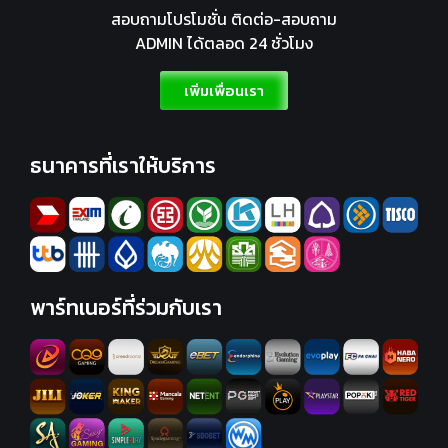
สอบถามโปรโมชั่น ติดต่อ-สอบถาม
ADMIN ได้ตลอด 24 ชั่วโมง
เพิ่มเพื่อนเรา
ธนาคารที่เราให้บริการ
พาร์ทเนอร์ที่ร่วมกับเรา