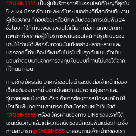
TAOBIN5555
เป็นผู้ให้บริการคาสิโนออนไลน์ที่ใหญ่ที่สุดใน
ปี 2024 มีการพัฒนาและแก้ไขระบบอย่างดีที่สุดด้วยทีมงาน
ผู้เชี่ยวชาญ ที่คอยช่วยเหลือนักพนันตลอดการเดิมพัน 24
ชั่วโมง ทำให้ท่านเพลิดเพลินได้เต็มที่ เมื่อท่านเกิดปัญหา
ใดๆ อีกทั้งเราคือผู้ให้บริการพนันออนไลน์ ที่มีรูปแบบของ
เกมให้ท่านได้เลือกรับความบันเทิงอย่างหลากหลาย และ
นอกจากนี้ท่านก็จะได้พบกับโปรโมชั่นสุดคุ้มแบบจัดเต็ม
มอบค่าตอบแทนจากการลงทุน ในแบบที่ท่านไม่เคยได้จาก
ที่ไหนมาก่อน
ทางเข้าสมัครเล่น บาคาร่าออนไลน์ และติดต่อเจ้าหน้าที่ของ
เว็บไซต์ของเราที่นี่ บอกได้เลยว่า ไม่มีความยุ่งยาก และ
วุ่นวายเลยแม้แต่นิดเดียว ถ้าหากต้องการสมัครสมาชิก ให้
นักเดิมพันทุกท่าน สามารถเข้าสมัครผ่านหน้าเว็บไซต์
TAOBIN5555
หรือสมัครผ่านช่องทาง LINE ของเราก็ได้
เช่นเดียวกัน แล้วแต่ความถนัดของนักเดิมพันแต่ละท่าน ซึ่ง
ท่านสามารถ
@TAOBIN555
มาสอบถามเจ้าหน้าที่ของเรา