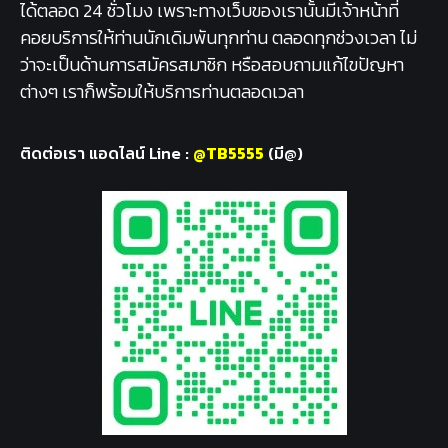
ได้ตลอด 24 ชั่วโมง เพราะทางเว็บของเรานั้นมีเจ้าหน้าที่
คอยบริการให้ท่านนักเดิมพันทุกท่าน ตลอดทุกช่วงเวลา ไม่
ว่าจะเป็นด้านการสมัครสมาชิก หรือสอบถามแก้ไขปัญหา
ต่างๆ เราก็พร้อมให้บริการท่านตลอดเวลา
ติดต่อเรา แอดไลน์ Line :
@
TB5555
(มี@)