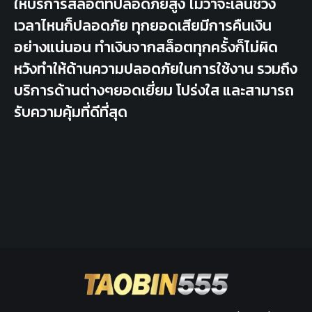
ให้บริการสล็อตที่ปลอดภัยสูง ไม่ว่าจะเล่นช่วง
เวลาไหนก็ปลอดภัย ทุกยอดเสียมีการคืนเงิน
อย่างแน่นอน ทำเงินจากสล็อตทุกครั้งก็ไม่ผิด
หวังทำให้ด้านความปลอดภัยในการใช้งาน รวมถึง
บริการด้านต่างๆยอดเยี่ยม โปร่งใส และสามารถ
รับความคุ้มที่ดีที่สุด