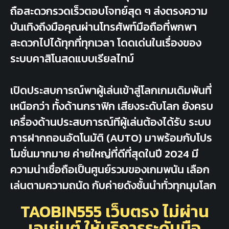
ถือสะดวกรวดเร็วตอบโจทย์สุด ๆ ส่งตรงความ
บันเทิงถึงมือคุณผ่านโทรศัพท์มือถือที่พกพา
สะดวกไปได้ทุกที่ทุกเวลา โดดเด่นในเรื่องของ
ระบบคาสิโนสดแบบเรียลไทม์
เปิดประสบการณ์พาผู้เล่นเข้าสู่โลกเกมเดิมพันที่
เหนือกว่า ทั้งด้านกราฟิก เสียงระดับโลก ยังครบ
เครื่องด้านประสบการณ์ทีผู้เล่นต้องได้รับ ระบบ
การฝากถอนอัตโนมัติ (AUTO) มาพร้อมกับโปร
โมชั่นมากมาย ค่ายใหญ่ที่ดีที่สุดในปี 2024 มี
ความน่าเชื่อถือเป็นศูนย์รวมของเกมพนัน เลือก
เล่นตามความถนัด กับค่ายดังชั้นนำทั่วทุกมุมโลก
TAOBIN555 เว็บตรง ไม่ผ่าน
เอเย่นต์ ให้บริการระดับมือ