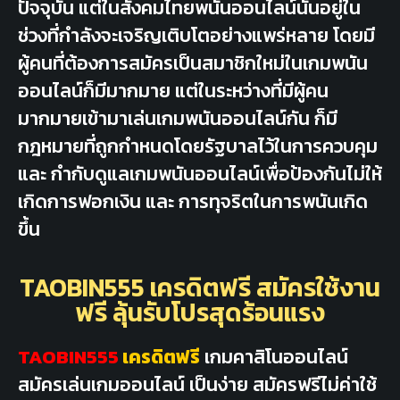
ปัจจุบัน แต่ในสังคมไทยพนันออนไลน์นั้นอยู่ใน
ช่วงที่กำลังจะเจริญเติบโตอย่างแพร่หลาย โดยมี
ผู้คนที่ต้องการสมัครเป็นสมาชิกใหม่ในเกมพนัน
ออนไลน์ก็มีมากมาย แต่ในระหว่างที่มีผู้คน
มากมายเข้ามาเล่นเกมพนันออนไลน์กัน ก็มี
กฎหมายที่ถูกกำหนดโดยรัฐบาลไว้ในการควบคุม
และ กำกับดูแลเกมพนันออนไลน์เพื่อป้องกันไม่ให้
เกิดการฟอกเงิน และ การทุจริตในการพนันเกิด
ขึ้น
TAOBIN555 เครดิตฟรี สมัครใช้งาน
ฟรี ลุ้นรับโปรสุดร้อนแรง
TAOBIN555
เครดิตฟรี
เกมคาสิโนออนไลน์
สมัครเล่นเกมออนไลน์ เป็นง่าย สมัครฟรีไม่ค่าใช้